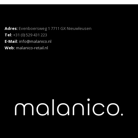
Adres:
Evenboersweg 1 7711 GX Nieuwleusen
Tel:
+31 (0) 529 431 223
E-Mail:
info@malanico.nl
Web:
malanico-retail.nl