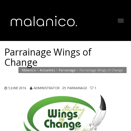
Parrainage Wings of
Change
Malanico
>
Actualités
>
Parrainage
>
Parrainage Wings of Change
5 JUNE 2016
ADMINISTRATOR
PARRAINAGE
1