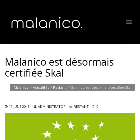
Malanico est désormais
certifiée Skal
Malanico
>
Actualités
>
Restant
>
Malanico est désormais certifiée Skal
11 JUNE 2018
ADMINISTRATOR
RESTANT
0